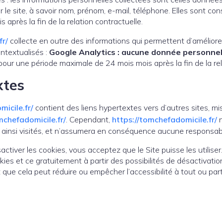
r le site, à savoir nom, prénom, e-mail, téléphone. Elles sont c
après la fin de la relation contractuelle.
fr/
collecte en outre des informations qui permettent d’améliorer 
ntextualisés :
Google Analytics : aucune donnée personnel
r une période maximale de 24 mois mois après la fin de la rela
xtes
icile.fr/
contient des liens hypertextes vers d’autres sites, mi
mchefadomicile.fr/
. Cependant,
https://tomchefadomicile.fr/
n
s ainsi visités, et n’assumera en conséquence aucune responsabil
ctiver les cookies, vous acceptez que le Site puisse les utilise
es et ce gratuitement à partir des possibilités de désactivatio
 que cela peut réduire ou empêcher l’accessibilité à tout ou par