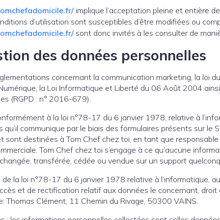
tomchefadomicile.fr/
implique l’acceptation pleine et entière d
conditions d’utilisation sont susceptibles d’être modifiées ou co
tomchefadomicile.fr/
sont donc invités à les consulter de maniè
stion des données personnelles
églementations concernant la communication marketing, la loi d
Numérique, la Loi Informatique et Liberté du 06 Août 2004 ain
ées (RGPD : n° 2016-679).
nformément à la loi n°78-17 du 6 janvier 1978, relative à l’info
ns qu’il communique par le biais des formulaires présents sur le 
 sont destinées à Tom Chef chez toi, en tant que responsable 
ommerciale. Tom Chef chez toi s’engage à ce qu’aucune informat
 échangée, transférée, cédée ou vendue sur un support quelconqu
de la loi n°78-17 du 6 janvier 1978 relative à l’informatique, aux 
accès et de rectification relatif aux données le concernant, droit 
nte: Thomas Clément, 11 Chemin du Rivage, 50300 VAINS.
: les informations personnelles collectées sont celles données p