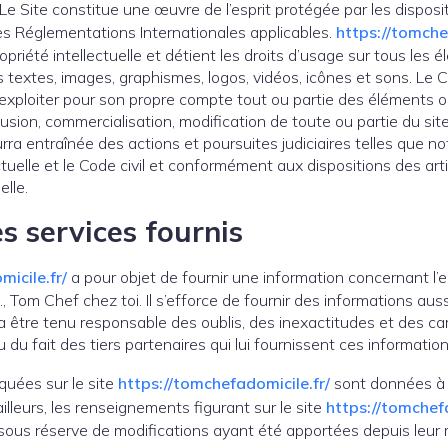
 Le Site constitue une œuvre de l’esprit protégée par les disposi
des Réglementations Internationales applicables.
https://tomche
opriété intellectuelle et détient les droits d’usage sur tous les 
s textes, images, graphismes, logos, vidéos, icônes et sons. Le 
u exploiter pour son propre compte tout ou partie des éléments o
iffusion, commercialisation, modification de toute ou partie du si
urra entraînée des actions et poursuites judiciaires telles que 
ctuelle et le Code civil et conformément aux dispositions des ar
elle.
s services fournis
icile.fr/
a pour objet de fournir une information concernant l’
 Tom Chef chez toi. Il s’efforce de fournir des informations auss
ra être tenu responsable des oublis, des inexactitudes et des ca
u du fait des tiers partenaires qui lui fournissent ces information
quées sur le site
https://tomchefadomicile.fr/
sont données à ti
ailleurs, les renseignements figurant sur le site
https://tomchefa
 sous réserve de modifications ayant été apportées depuis leur m