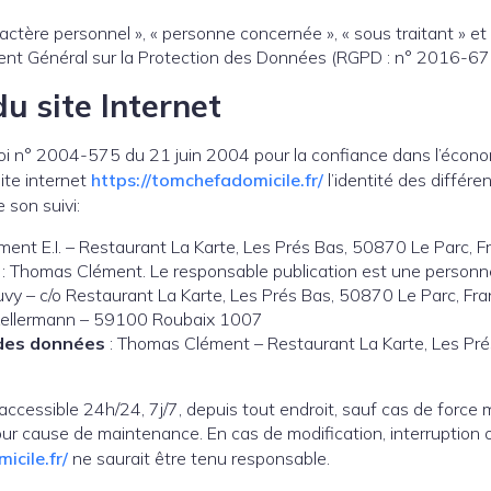
ctère personnel », « personne concernée », « sous traitant » et
ement Général sur la Protection des Données (RGPD : n° 2016-67
u site Internet
a loi n° 2004-575 du 21 juin 2004 pour la confiance dans l’écono
site internet
https://tomchefadomicile.fr/
l’identité des différe
 son suivi:
ent E.I. – Restaurant La Karte, Les Prés Bas, 50870 Le Parc, F
: Thomas Clément. Le responsable publication est une personn
vy – c/o Restaurant La Karte, Les Prés Bas, 50870 Le Parc, Fr
Kellermann – 59100 Roubaix 1007
 des données
: Thomas Clément – Restaurant La Karte, Les Pré
t accessible 24h/24, 7j/7, depuis tout endroit, sauf cas de force 
ur cause de maintenance. En cas de modification, interruption 
micile
.fr/
ne saurait être tenu responsable.