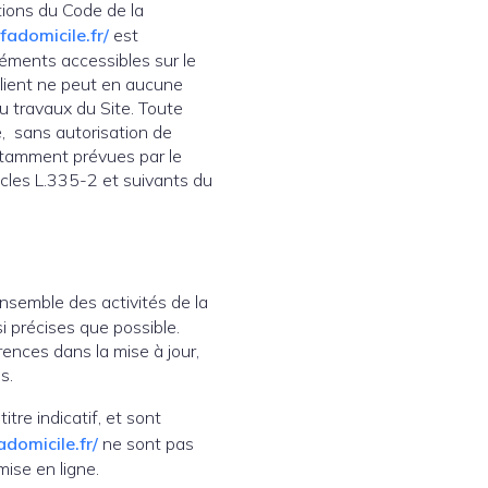
tions du Code de la
fadomicile.fr/
est
éléments accessibles sur le
Client ne peut en aucune
u travaux du Site. Toute
te, sans autorisation de
notamment prévues par le
ticles L.335-2 et suivants du
ensemble des activités de la
i précises que possible.
rences dans la mise à jour,
s.
tre indicatif, et sont
domicile.fr/
ne sont pas
ise en ligne.