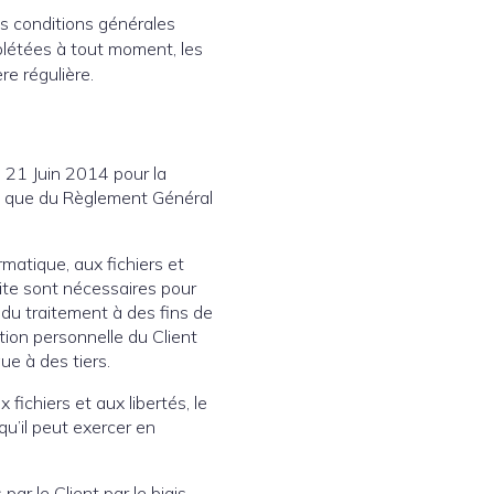
es conditions générales
mplétées à tout moment, les
re régulière.
u 21 Juin 2014 pour la
si que du Règlement Général
rmatique, aux fichiers et
Site sont nécessaires pour
du traitement à des fins de
ion personnelle du Client
e à des tiers.
fichiers et aux libertés, le
qu’il peut exercer en
ar le Client par le biais