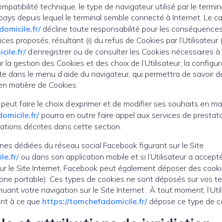
ompatibilité technique, le type de navigateur utilisé par le termi
 pays depuis lequel le terminal semble connecté à Internet. Le c
omicile.fr/
décline toute responsabilité pour les conséquence
es proposés, résultant (i) du refus de Cookies par l’Utilisateur (ii
ile.fr/
d’enregistrer ou de consulter les Cookies nécessaires à
our la gestion des Cookies et des choix de l’Utilisateur, la confi
rite dans le menu d’aide du navigateur, qui permettra de savoir de
en matière de Cookies.
 peut faire le choix d’exprimer et de modifier ses souhaits en ma
omicile.fr/
pourra en outre faire appel aux services de prestata
ormations décrites dans cette section.
cônes dédiées du réseau social Facebook figurant sur le Site
le.fr/
ou dans son application mobile et si l’Utilisateur a accep
ur le Site Internet, Facebook peut également déposer des cook
phone portable). Ces types de cookies ne sont déposés sur vos t
uant votre navigation sur le Site Internet . À tout moment, l’Ut
ent à ce que
https://tomchefadomicile.fr/
dépose ce type de c