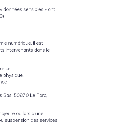
 « données sensibles » ont
9)
mie numérique, il est
nts intervenants dans le
rance
e physique.
ance
s Bas, 50870 Le Parc,
majeure ou lors d’une
ou suspension des services,