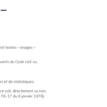
 –
ent textes – images –
ants du Code civil, ou
es et de statistiques.
e soit, directement ou non,
n° 78-17 du 6 janvier 1978).