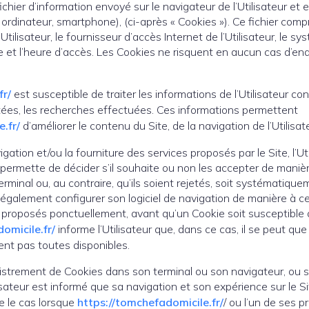
ichier d’information envoyé sur le navigateur de l’Utilisateur et 
x : ordinateur, smartphone), (ci-après « Cookies »). Ce fichier com
tilisateur, le fournisseur d’accès Internet de l’Utilisateur, le sy
date et l’heure d’accès. Les Cookies ne risquent en aucun cas d’
fr/
est susceptible de traiter les informations de l’Utilisateur con
tées, les recherches effectuées. Ces informations permettent
.fr/
d’améliorer le contenu du Site, de la navigation de l’Utilisat
igation et/ou la fourniture des services proposés par le Site, l’Ut
ui permette de décider s’il souhaite ou non les accepter de mani
rminal ou, au contraire, qu’ils soient rejetés, soit systématiquem
 également configurer son logiciel de navigation de manière à ce
t proposés ponctuellement, avant qu’un Cookie soit susceptible 
omicile.fr/
informe l’Utilisateur que, dans ce cas, il se peut que
ient pas toutes disponibles.
registrement de Cookies dans son terminal ou son navigateur, ou s
ilisateur est informé que sa navigation et son expérience sur le S
e le cas lorsque
https://tomchefadomicile.fr/
/ ou l’un de ses 