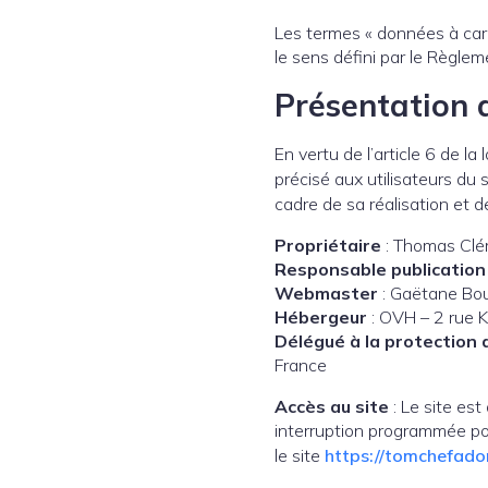
Les termes « données à cara
le sens défini par le Règl
Présentation d
En vertu de l’article 6 de l
précisé aux utilisateurs du 
cadre de sa réalisation et de
Propriétaire
: Thomas Clém
Responsable publication
Webmaster
: Gaëtane Bou
Hébergeur
: OVH – 2 rue 
Délégué à la protection
France
Accès au site
: Le site es
interruption programmée po
le site
https://tomchefado